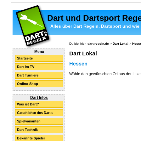
Dart und Dartsport Reg
Alles über Dart Regeln, Dartsport und wie 
Du bist hier:
dart-regeln.de
>
Dart Lokal
>
Hess
Menü
Dart Lokal
Startseite
Hessen
Dart im TV
Wähle den gewünschten Ort aus der Liste
Dart Turniere
Online-Shop
Dart Infos
Was ist Dart?
Geschichte des Darts
Spielvarianten
Dart Technik
Bekannte Spieler