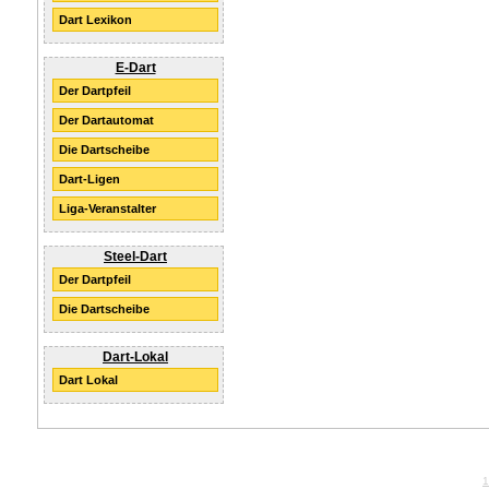
Dart Lexikon
E-Dart
Der Dartpfeil
Der Dartautomat
Die Dartscheibe
Dart-Ligen
Liga-Veranstalter
Steel-Dart
Der Dartpfeil
Die Dartscheibe
Dart-Lokal
Dart Lokal
1