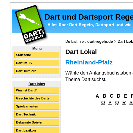
Dart und Dartsport Reg
Alles über Dart Regeln, Dartsport und wie 
Du bist hier:
dart-regeln.de
>
Dart Lok
Menü
Dart Lokal
Startseite
Rheinland-Pfalz
Dart im TV
Dart Turniere
Wähle den Anfangsbuchstaben d
Thema Dart suchst.
Dart Infos
Was ist Dart?
A
B
C
D
E
Geschichte des Darts
O
P
Q
R
S
Spielvarianten
Dart Technik
Bekannte Spieler
Dart Lexikon