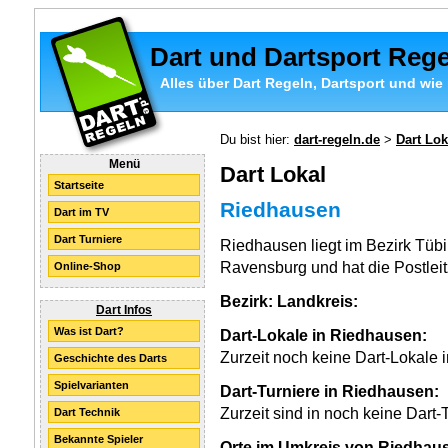
Dart und Dartsport Reg
Alles über Dart Regeln, Dartsport und wie 
Du bist hier:
dart-regeln.de
>
Dart Lok
Menü
Dart Lokal
Startseite
Riedhausen
Dart im TV
Dart Turniere
Riedhausen liegt im Bezirk Tüb
Ravensburg und hat die Postleit
Online-Shop
Bezirk:
Landkreis:
Dart Infos
Was ist Dart?
Dart-Lokale in Riedhausen:
Zurzeit noch keine Dart-Lokale 
Geschichte des Darts
Spielvarianten
Dart-Turniere in Riedhausen:
Zurzeit sind in noch keine Dart
Dart Technik
Bekannte Spieler
Orte im Umkreis von Riedhau