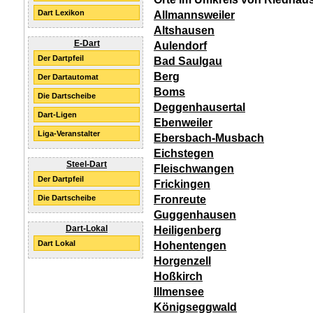
Dart Lexikon
Allmannsweiler
Altshausen
E-Dart
Aulendorf
Der Dartpfeil
Bad Saulgau
Berg
Der Dartautomat
Boms
Die Dartscheibe
Deggenhausertal
Dart-Ligen
Ebenweiler
Liga-Veranstalter
Ebersbach-Musbach
Eichstegen
Steel-Dart
Fleischwangen
Der Dartpfeil
Frickingen
Fronreute
Die Dartscheibe
Guggenhausen
Dart-Lokal
Heiligenberg
Dart Lokal
Hohentengen
Horgenzell
Hoßkirch
Illmensee
Königseggwald