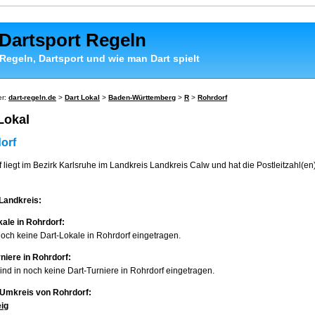
 Dartsport Regeln
 Regeln, Dartsport und wie man Dart spielt
er:
dart-regeln.de
>
Dart Lokal
>
Baden-Württemberg
>
R
>
Rohrdorf
Lokal
orf
 liegt im Bezirk Karlsruhe im Landkreis Landkreis Calw und hat die Postleitzahl(en
Landkreis:
ale in Rohrdorf:
noch keine Dart-Lokale in Rohrdorf eingetragen.
niere in Rohrdorf:
sind in noch keine Dart-Turniere in Rohrdorf eingetragen.
 Umkreis von Rohrdorf:
eig