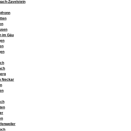
nach-Zavelstein
pfronn
tten
en
usen
n im Gäu
gen
en
gen
ch
ach
berg
m Neckar
en
en
ach
ten
er
en
afenweiler
och