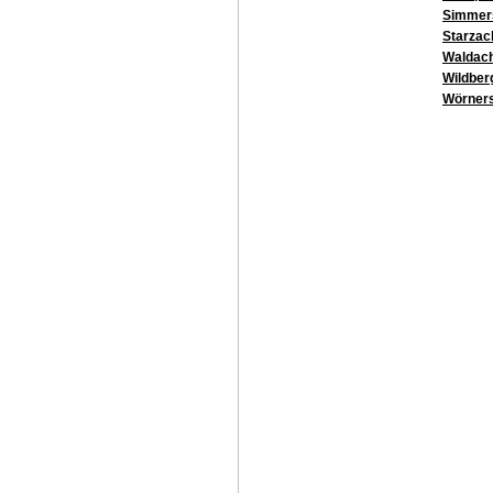
Simmer
Starzac
Waldach
Wildber
Wörner