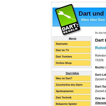
Dart und
Alles über Dart
Du bist hi
Menü
Dart 
Startseite
Rohrd
Dart im TV
Rohrdorf
Dart Turniere
72229.
Online-Shop
Bezirk:
Dart Infos
Dart-Lok
Was ist Dart?
Zurzeit 
Geschichte des Darts
Dart-Tur
Zurzeit 
Spielvarianten
Dart Technik
Orte im
Altenst
Bekannte Spieler