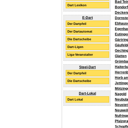
Bad Tei
Dart Lexikon
Bondorf
Decken
E-Dart
Dornste
Ebhaus
Der Dartpfeil
Egenha
Der Dartautomat
Eutinge
Die Dartscheibe
Gärtrin
Gäufeld
Dart-Ligen
Gechin
Liga-Veranstalter
Glatten
Grömba
Haiterb
Steel-Dart
Herren
Der Dartpfeil
Horb a
Die Dartscheibe
Jetting
Mötzing
Dart-Lokal
Nagold
Neubul
Dart Lokal
Neustet
Neuweil
Nufring
Pfalzgr
Schopfl