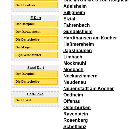
Dart Lexikon
Adelsheim
Billigheim
E-Dart
Elztal
Der Dartpfeil
Fahrenbach
Gundelsheim
Der Dartautomat
Hardthausen am Kocher
Die Dartscheibe
Haßmersheim
Dart-Ligen
Jagsthausen
Liga-Veranstalter
Limbach
Möckmühl
Steel-Dart
Mosbach
Der Dartpfeil
Neckarzimmern
Neudenau
Die Dartscheibe
Neuenstadt am Kocher
Dart-Lokal
Oedheim
Dart Lokal
Offenau
Osterburken
Ravenstein
Rosenberg
Schefflenz