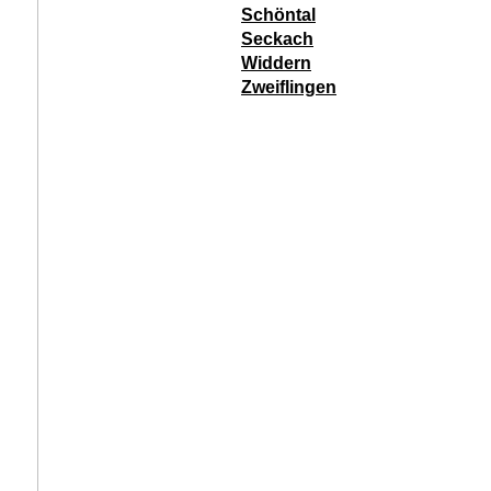
Schöntal
Seckach
Widdern
Zweiflingen