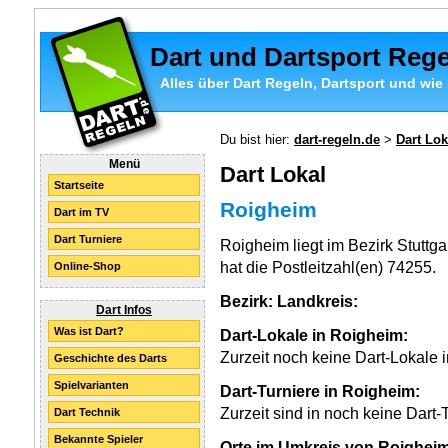
Dart und Dartsport Reg
Alles über Dart Regeln, Dartsport und wie 
Du bist hier:
dart-regeln.de
>
Dart Lok
Menü
Dart Lokal
Startseite
Roigheim
Dart im TV
Dart Turniere
Roigheim liegt im Bezirk Stuttg
hat die Postleitzahl(en) 74255.
Online-Shop
Bezirk:
Landkreis:
Dart Infos
Was ist Dart?
Dart-Lokale in Roigheim:
Zurzeit noch keine Dart-Lokale 
Geschichte des Darts
Spielvarianten
Dart-Turniere in Roigheim:
Zurzeit sind in noch keine Dart-
Dart Technik
Bekannte Spieler
Orte im Umkreis von Roigheim