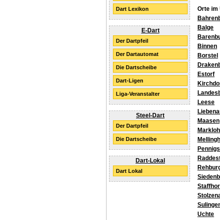
Orte im
Dart Lexikon
Bahrenb
Balge
E-Dart
Barenb
Der Dartpfeil
Binnen
Der Dartautomat
Borstel
Draken
Die Dartscheibe
Estorf
Dart-Ligen
Kirchdo
Landes
Liga-Veranstalter
Leese
Liebena
Steel-Dart
Maasen
Der Dartpfeil
Marklo
Melling
Die Dartscheibe
Pennigs
Raddest
Dart-Lokal
Rehbur
Dart Lokal
Siedenb
Staffhor
Stolzen
Sulinge
Uchte