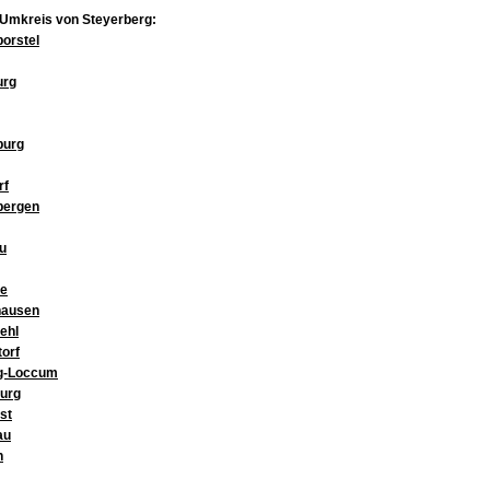
 Umkreis von Steyerberg:
orstel
urg
burg
rf
bergen
u
he
hausen
ehl
orf
g-Loccum
urg
st
au
n