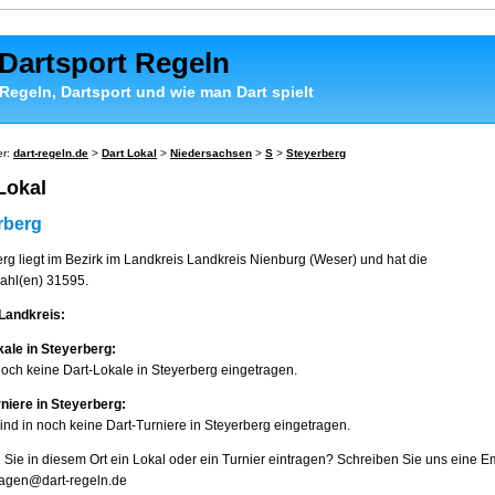
 Dartsport Regeln
 Regeln, Dartsport und wie man Dart spielt
er:
dart-regeln.de
>
Dart Lokal
>
Niedersachsen
>
S
>
Steyerberg
Lokal
rberg
rg liegt im Bezirk im Landkreis Landkreis Nienburg (Weser) und hat die
zahl(en) 31595.
Landkreis:
kale in Steyerberg:
noch keine Dart-Lokale in Steyerberg eingetragen.
niere in Steyerberg:
sind in noch keine Dart-Turniere in Steyerberg eingetragen.
Sie in diesem Ort ein Lokal oder ein Turnier eintragen? Schreiben Sie uns eine E
ragen@dart-regeln.de