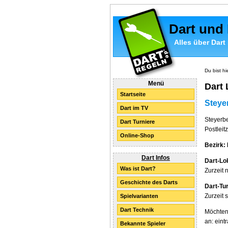
Dart und
Alles über Dart
Du bist hi
Menü
Dart 
Startseite
Steye
Dart im TV
Steyerbe
Dart Turniere
Postleit
Online-Shop
Bezirk:
Dart Infos
Dart-Lo
Was ist Dart?
Zurzeit 
Geschichte des Darts
Dart-Tur
Zurzeit 
Spielvarianten
Dart Technik
Möchten 
an: eint
Bekannte Spieler